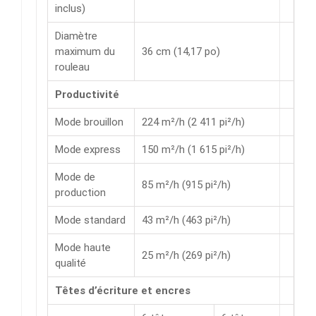
inclus)
Diamètre
maximum du
36 cm (14,17 po)
rouleau
Productivité
Mode brouillon
224 m²/h (2 411 pi²/h)
Mode express
150 m²/h (1 615 pi²/h)
Mode de
85 m²/h (915 pi²/h)
production
Mode standard
43 m²/h (463 pi²/h)
Mode haute
25 m²/h (269 pi²/h)
qualité
Têtes d’écriture et encres