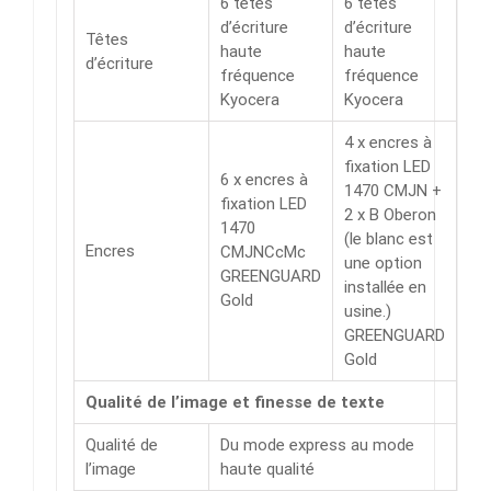
6 têtes
6 têtes
d’écriture
d’écriture
Têtes
haute
haute
d’écriture
fréquence
fréquence
Kyocera
Kyocera
4 x encres à
fixation LED
6 x encres à
1470 CMJN +
fixation LED
2 x B Oberon
1470
(le blanc est
Encres
CMJNCcMc
une option
GREENGUARD
installée en
Gold
usine.)
GREENGUARD
Gold
Qualité de l’image et finesse de texte
Qualité de
Du mode express au mode
l’image
haute qualité