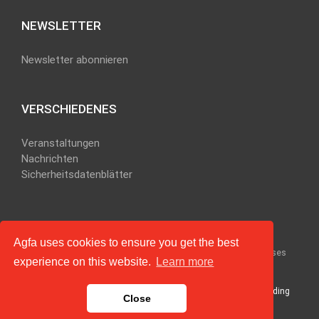
NEWSLETTER
Newsletter abonnieren
VERSCHIEDENES
Veranstaltungen
Nachrichten
Sicherheitsdatenblätter
Agfa uses cookies to ensure you get the best
Privacy and Legal information.
|
Read more about how agfa uses
experience on this website.
Learn more
cookies.
Terms & Conditions.
|
Invoice Requirements for Suppliers.
E-mail our
webmaster
if you have questions or problems regarding
Close
this Web site.
©
2026 Agfa-Gevaert Group. All rights reserved.