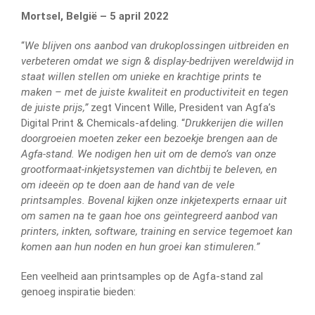
Mortsel, België – 5 april
2022
“
We blijven ons aanbod van drukoplossingen uitbreiden en
verbeteren omdat we sign & display-bedrijven wereldwijd in
staat willen stellen om unieke en krachtige prints te
maken – met de juiste kwaliteit en productiviteit en tegen
de juiste prijs,”
zegt Vincent Wille, President van Agfa’s
Digital Print & Chemicals-afdeling. “
Drukkerijen die willen
doorgroeien moeten zeker een bezoekje brengen aan de
Agfa-stand. We nodigen hen uit om de demo’s van onze
grootformaat-inkjetsystemen van dichtbij te beleven, en
om ideeën op te doen aan de hand van de vele
printsamples. Bovenal kijken onze inkjetexperts ernaar uit
om samen na te gaan hoe ons geïntegreerd aanbod van
printers, inkten, software, training en service tegemoet kan
komen aan hun noden en hun groei kan stimuleren.”
Een veelheid aan printsamples op de Agfa-stand zal
genoeg inspiratie bieden: