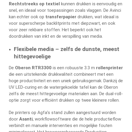
Rechtstreeks op textiel
kunnen drukken is eenvoudig en
snel, en ideaal voor toepassingen zoals vlaggen. De Avinci
kan echter ook op
transferpapier
drukken, wat ideaal is
voor superscherpe backlitprints met diepzwart, en ook
voor zeer rekbare stoffen. Het beperkt ook het
doordrukken van inkt en de verspilling van media.
Flexibele media – zelfs de dunste, meest
hittegevoelige
De
Oberon RTR3300
is een robuuste 3.3 m
rollenprinter
die een uitstekende drukkwaliteit combineert met een
hoge productiviteit en een uniek gebruiksgemak. Dankzij de
UV LED-curing en de watergekoelde tafel kan de Oberon
zelfs de meest hittegevoelige materialen aan. De dual-roll-
optie zorgt voor efficiënt drukken op twee kleinere rollen.
De printers op Agfa’s stand zullen aangestuurd worden
door
Asanti
, workflowsoftware die de hele productieflow
verbindt en manuele interventies en mogelijke fouten