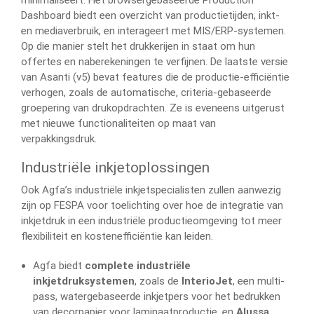
minimaliseert. Het browsergebaseerde Production
Dashboard biedt een overzicht van productietijden, inkt-
en mediaverbruik, en interageert met MIS/ERP-systemen.
Op die manier stelt het drukkerijen in staat om hun
offertes en naberekeningen te verfijnen. De laatste versie
van Asanti (v5) bevat features die de productie-efficiëntie
verhogen, zoals de automatische, criteria-gebaseerde
groepering van drukopdrachten. Ze is eveneens uitgerust
met nieuwe functionaliteiten op maat van
verpakkingsdruk.
Industriële inkjetoplossingen
Ook Agfa’s industriële inkjetspecialisten zullen aanwezig
zijn op FESPA voor toelichting over hoe de integratie van
inkjetdruk in een industriële productieomgeving tot meer
flexibiliteit en kostenefficiëntie kan leiden.
Agfa biedt
complete industriële
inkjetdruksystemen
, zoals de
InterioJet
, een multi-
pass, watergebaseerde inkjetpers voor het bedrukken
van decorpapier voor laminaatproductie, en
Alussa
,