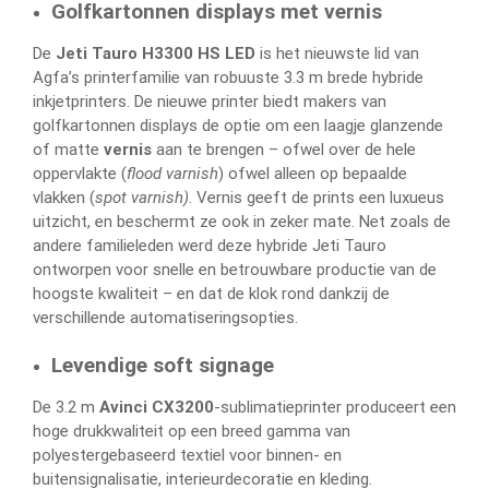
Golfkartonnen displays met vernis
De
Jeti Tauro H3300 HS LED
is het nieuwste lid van
Agfa’s printerfamilie van robuuste 3.3 m brede hybride
inkjetprinters. De nieuwe printer biedt makers van
golfkartonnen displays de optie om een laagje glanzende
of matte
vernis
aan te brengen – ofwel over de hele
oppervlakte (
flood varnish
) ofwel alleen op bepaalde
vlakken (
spot varnish)
. Vernis geeft de prints een luxueus
uitzicht, en beschermt ze ook in zeker mate. Net zoals de
andere familieleden werd deze hybride Jeti Tauro
ontworpen voor snelle en betrouwbare productie van de
hoogste kwaliteit – en dat de klok rond dankzij de
verschillende automatiseringsopties.
Levendige soft signage
De 3.2 m
Avinci CX3200
-sublimatieprinter produceert een
hoge drukkwaliteit op een breed gamma van
polyestergebaseerd textiel voor binnen- en
buitensignalisatie, interieurdecoratie en kleding.