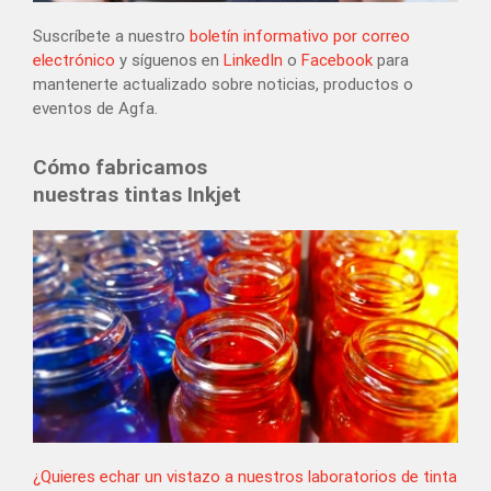
Suscríbete a nuestro
boletín informativo por correo
electrónico
y síguenos en
LinkedIn
o
Facebook
para
mantenerte actualizado sobre noticias, productos o
eventos de Agfa.
Cómo fabricamos
nuestras tintas Inkjet
¿Quieres echar un vistazo a nuestros laboratorios de tinta