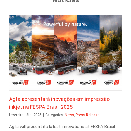
Notícias
News
Press Release
Agfa apresentará inovações em impressão
inkjet na FESPA Brasil 2025
fevereiro 13th, 2025
|
Categories:
News
,
Press Release
Agfa will present its latest innovations at FESPA Brasil